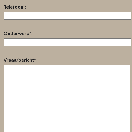
Telefoon*:
Onderwerp*:
Vraag/bericht*: