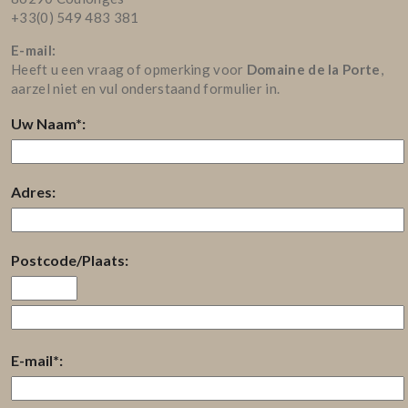
+33(0) 549 483 381
E-mail:
Heeft u een vraag of opmerking voor
Domaine de la Porte
,
aarzel niet en vul onderstaand formulier in.
Uw Naam*:
Adres:
Postcode/Plaats:
E-mail*: