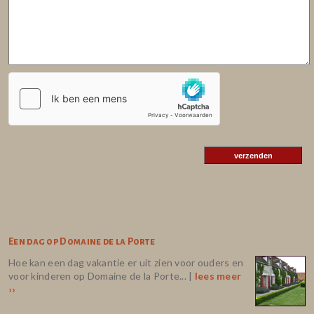
Een dag op Domaine de la Porte
Hoe kan een dag vakantie er uit zien voor ouders en
voor kinderen op Domaine de la Porte... |
lees meer
››